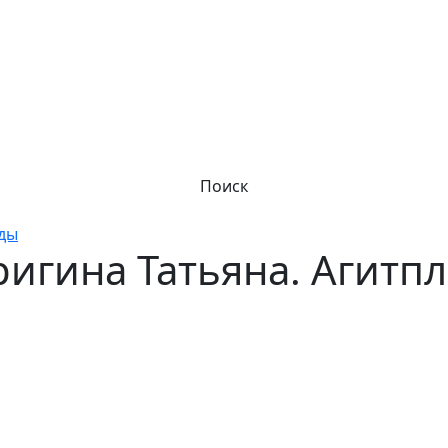
Поиск
оды
игина Татьяна. Агитпл