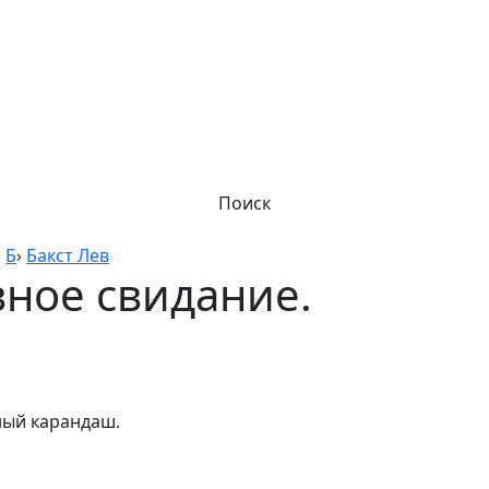
Поиск
›
Б
›
Бакст Лев
вное свидание.
ный карандаш.