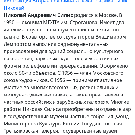
Абстракция
Вторая половина 20 века
Графика
Силис
Николай
Николай Андреевич Силис
родился в Москве. В
1950 — окончил МГХПУ им. Строганова. Имеет два
диплома: скульптор-монументалист и резчик по
камню. В соавторстве со скульптором Владимиром
Лемпортом выполнил ряд монументальных
произведений для зданий социально-культурного
назначения, парковых скульптур, декоративных
форм и рельефов в интерьерах зданий. Оформлено
около 50-ти объектов. С 1956 — член Московского
союза художников. С 1956 — принимает активное
участие во многих всесоюзных, региональных и
международных выставках, а также представлен в
частных российских и зарубежных галереях. Многие
работы Николая Силиса приобретены и отданы в дар
в государственные музеи и частные собрания (Фонд
Министерства Культуры России, Государственная
Третьяковская галерея, государственные музеи