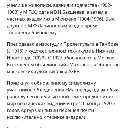
училище живописи, ваяния и зодчества (1902–
1903) у М.П.Клодта и В.Н.Бакшеева, а затем в
частных академиях в Мюнхене (1904–1906). Был
дружен с М.Ф.Ларионовым и одно время
творчески близок ему.
Преподавал в изостудии Пролеткульта в Тамбове
(с 1918) и художественном техникуме в Нижнем
Новгороде (1923). С 1927 обосновался в Москве.
Был членом объединений «Маковец», «Общество
московских художников» и АХРР.
Примкнул к обновленному символизму
участников объединения «Маковец», однако был
равнодушен к религиозной теме, предпочитая
мир поэтических видений и грез. С конца 1920-х
годов Артур Фонвизин перешел почти
исключительно к технике акварели.