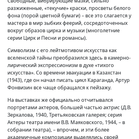
Свободные, вибрирующие мазки, сильно
разжиженные, «текучие» краски, просветы белого
фона (порой цветной бумаги) – все это слагается у
мастера в мир зыбких феерий, сосредоточенных
вокруг образов цирка и музыки (многолетние
серии Цирк и Песни и романсы).
Символизм с его лейтмотивом искусства как
вселенской тайны преобразился здесь в камерно-
лирический экспрессионизм в духе «тихого
искусства». Со времени эвакуации в Казахстан
(1943), где он начал писать цикл Караганда, Артур
Фонвизин все чаще обращался к пейзажу.
На выставках же официально отчитывался
портретами актеров, большей частью актрис (Д.В.
Зеркалова, 1940, Третьяковская галерея; серия
Актеры театра имени В.В. Маяковского, 1944, – в
собрании театра), – впрочем, и эти более
академичные композиции выделялись своей