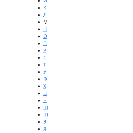
И
К
Л
М
Н
О
П
Р
С
Т
У
Ф
Х
Ц
Ч
Ш
Щ
Э
Я