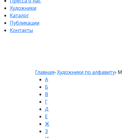
Пресса о нас
Художники
Каталог
Публикации
Контакты
Главная
›
Художники по алфавиту
›
М
А
Б
В
Г
Д
Е
Ж
З