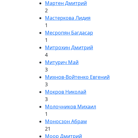
Мартен Дмитрий
2
Мастеркова Лидия
1
Месропян Багдасар
1
Митрохин Дмитрий
4
Митурич Май
3
Михнов-Войтенко Евгений
3
Мокров Николай
3
Молочников Михаил
1
Моносзон Абрам
21
Моор Дмитрий