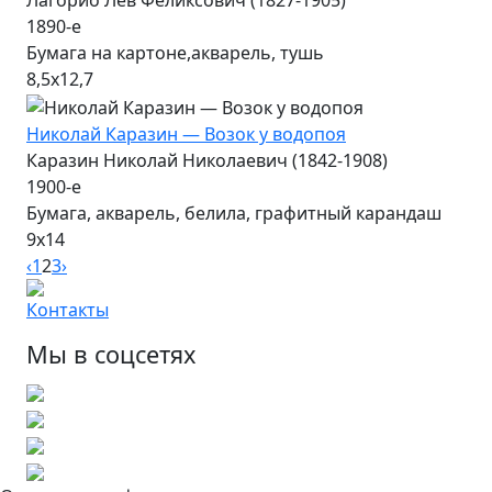
Лагорио Лев Феликсович (1827-1905)
1890-е
Бумага на картоне,акварель, тушь
8,5х12,7
Николай Каразин — Возок у водопоя
Каразин Николай Николаевич (1842-1908)
1900-е
Бумага, акварель, белила, графитный карандаш
9х14
‹
1
2
3
›
Контакты
Мы в соцсетях