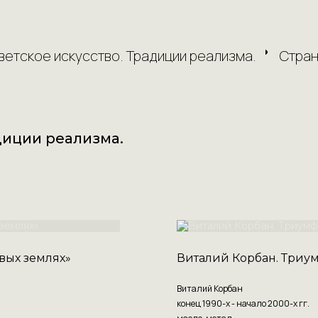
Поиск
ветское искусство. Традиции реализма.
Стран
диции реализма.
вых землях»
Виталий Корбан. Триу
Виталий Корбан
конец 1990-х - начало 2000-х гг.