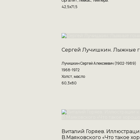
Оргалит, левкас, темпера.
42,5х71,5
Сергей Лучишкин. Лыжные г
Лучишкин Сергей Алексеевич (1902-1989)
1968-1972
Холст, масло
60,3х80
Виталий Горяев. Иллюстраци
В.Маяковского «Что такое хор