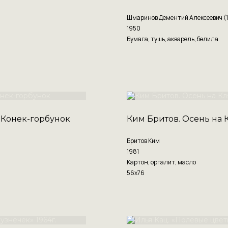
Шмаринов Дементий Алексеевич (
1950
Бумага, тушь, акварель, белила
 Конек-горбунок
Ким Бритов. Осень на 
Бритов Ким
1981
Картон, оргалит, масло
56х76