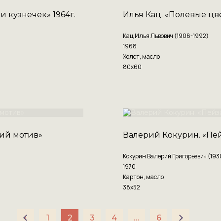
 кузнечек» 1964г.
Илья Кац. «Полевые цв
Кац Илья Львович (1908-1992)
1968
Холст, масло
80х60
ий мотив»
Валерий Кокурин. «Пе
Кокурин Валерий Григорьевич (193
1970
Картон, масло
38х52
‹
1
2
3
4
…
6
›