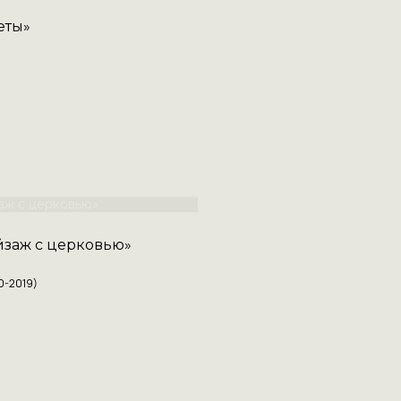
еты»
йзаж с церковью»
0-2019)