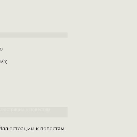
р
980)
Иллюстрации к повестям