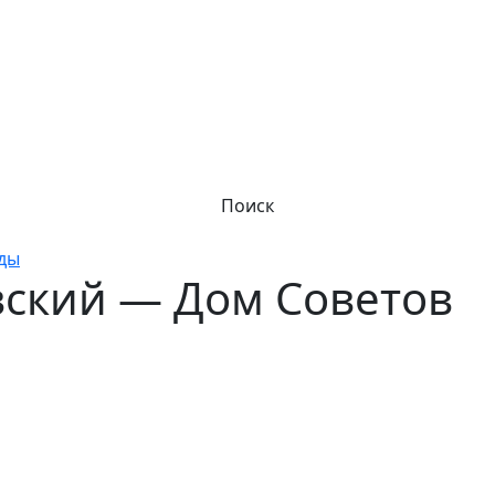
Поиск
оды
вский — Дом Советов