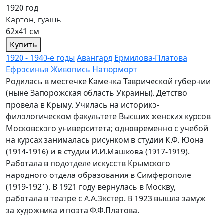
1920 год
Картон, гуашь
62х41 см
Купить
1920 - 1940-е годы
Авангард
Ермилова-Платова
Ефросинья
Живопись
Натюрморт
Родилась в местечке Каменка Таврической губернии
(ныне Запорожская область Украины). Детство
провела в Крыму. Училась на историко-
филологическом факультете Высших женских курсов
Московского университета; одновременно с учебой
на курсах занималась рисунком в студии К.Ф. Юона
(1914-1916) и в студии И.И.Машкова (1917-1919).
Работала в подотделе искусств Крымского
народного отдела образования в Симферополе
(1919-1921). В 1921 году вернулась в Москву,
работала в театре с А.А.Экстер. В 1923 вышла замуж
за художника и поэта Ф.Ф.Платова.