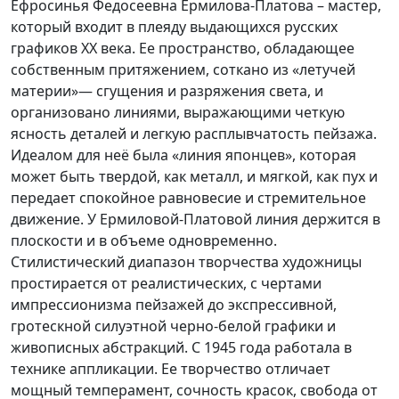
Ефросинья Федосеевна Ермилова-Платова – мастер,
который входит в плеяду выдающихся русских
графиков XX века. Ее пространство, обладающее
собственным притяжением, соткано из «летучей
материи»— сгущения и разряжения света, и
организовано линиями, выражающими четкую
ясность деталей и легкую расплывчатость пейзажа.
Идеалом для неё была «линия японцев», которая
может быть твердой, как металл, и мягкой, как пух и
передает спокойное равновесие и стремительное
движение. У Ермиловой-Платовой линия держится в
плоскости и в объеме одновременно.
Стилистический диапазон творчества художницы
простирается от реалистических, с чертами
импрессионизма пейзажей до экспрессивной,
гротескной силуэтной черно-белой графики и
живописных абстракций. С 1945 года работала в
технике аппликации. Ее творчество отличает
мощный темперамент, сочность красок, свобода от