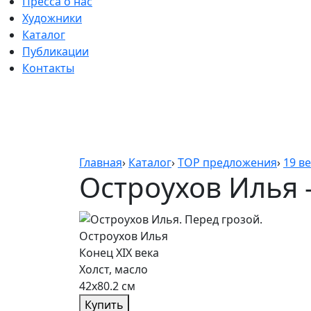
Пресса о нас
Художники
Каталог
Публикации
Контакты
Главная
›
Каталог
›
TOP предложения
›
19 ве
Остроухов Илья 
Остроухов Илья
Конец XIX века
Холст, масло
42х80.2 см
Купить