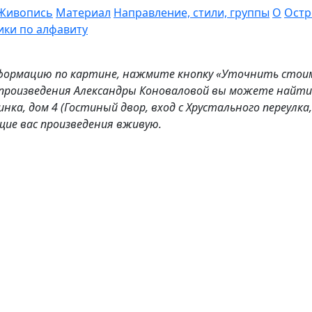
Живопись
Материал
Направление, стили, группы
О
Остр
ики по алфавиту
рмацию по картине, нажмите кнопку «Уточнить стоимос
роизведения Александры Коноваловой вы можете найти в
инка, дом 4 (Гостиный двор, вход с Хрустального переулка,
щие вас произведения вживую.