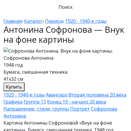
Поиск
Главная
›
Каталог
›
Период
›
1920 - 1940-е годы
Антонина Софронова — Внук
на фоне картины
Софронова Антонина
1948 год
Бумага, смешанная техника
41х32 см
Купить
1920 - 1940-е годы
Авангард
Вторая половина 20 века
Графика
Группа 13
Конец 19 - начало 20 века
Направление, стили, группы
Портрет
Софронова
Антонина
Картина Антонины Софроновой «Внук на фоне
картины». Бумага, смешанная техника, 1948 год.