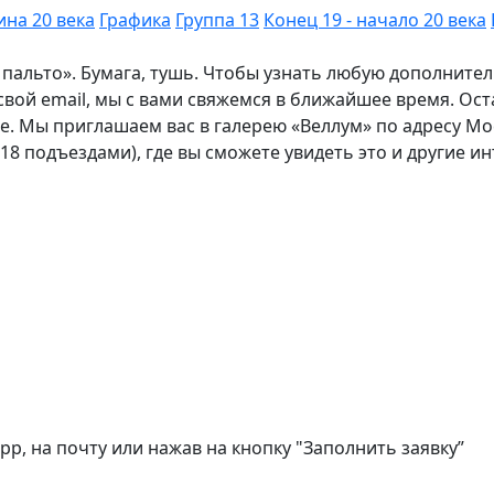
на 20 века
Графика
Группа 13
Конец 19 - начало 20 века
пальто». Бумага, тушь. Чтобы узнать любую дополнит
 свой email, мы с вами свяжемся в ближайшее время. О
. Мы приглашаем вас в галерею «Веллум» по адресу Моск
и 18 подъездами), где вы сможете увидеть это и другие
, на почту или нажав на кнопку "Заполнить заявку”