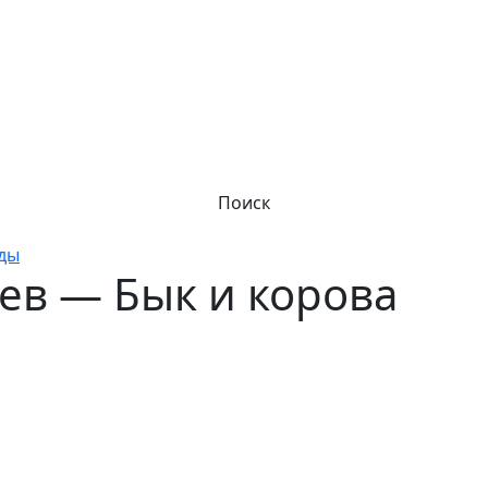
Поиск
оды
ев — Бык и корова