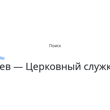
Поиск
оды
лев — Церковный служ