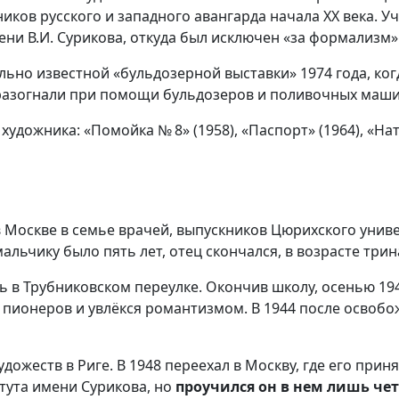
ков русского и западного авангарда начала XX века. Уч
ни В.И. Сурикова, откуда был исключен «за формализм»
льно известной «бульдозерной выставки» 1974 года, ко
разогнали при помощи бульдозеров и поливочных маши
удожника: «Помойка № 8» (1958), «Паспорт» (1964), «Нат
 в Москве в семье врачей, выпускников Цюрихского унив
льчику было пять лет, отец скончался, в возрасте трин
ь в Трубниковском переулке. Окончив школу, осенью 19
 пионеров и увлёкся романтизмом. В 1944 после освобо
удожеств в Риге. В 1948 переехал в Москву, где его прин
тута имени Сурикова, но
проучился он в нем лишь че