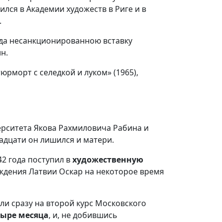
ился в Академии художеств в Риге и в
.
гда несанкционированною вставку
н.
юрморт с селедкой и луком» (1965),
ерситета Якова Рахмиловича Рабина и
адцати он лишился и матери.
42 года поступил в
художественную
ждения Латвии Оскар на некоторое время
яли сразу на второй курс Московского
тыре месяца
, и, не добившись