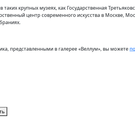
в таких крупных музеях, как Государственная Третьяков
арственный центр современного искусства в Москве, Мо
браниях.
ка, представленными в галерее «Веллум», вы можете
по
ть