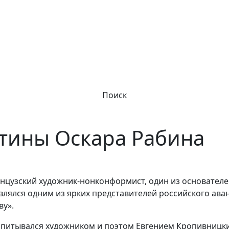
Поиск
тины Оскара Рабина
анцузский художник-нонконформист, один из основател
являлся одним из ярких представителей российского ава
ву».
оспитывался художником и поэтом Евгением Кропивницк