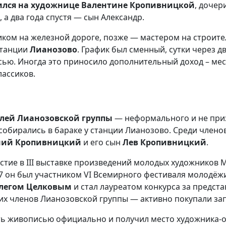
лся на художнице Валентине Кропивницкой
, дочер
 а два года спустя — сын Александр.
чиком на железной дороге, позже — мастером на строит
станции
Лианозово
. График был сменный, сутки через д
сью. Иногда это приносило дополнительный доход – ме
лассиков.
телей Лианозовской группы
— неформального и не при
собирались в бараке у станции Лианозово. Среди член
ений Кропивницкий
и его сын
Лев Кропивницкий
.
стие в III выставке произведений молодых художников 
57 он был участником VI Всемирного фестиваля молодёжи
легом Целковым
и стал лауреатом конкурса за предст
их членов Лианозовской группы — активно покупали за
ь живописью официально и получил место художника-о