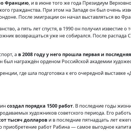
 во Францию
, и в июне того же года Президиум Верхов
ого гражданства. При этом на Западе он был очень изв
ондоне. После эмиграции он начал выставляться во Фра
ство, а пять лет спустя, в 1990 он получил известие о 
удожник возвращаться уже не собирался. После распада 
спорт, а
в 2008 году у него прошла первая и последня
бин был награждён орденом Российской академии художе
енции, где шла подготовка к его очередной выставке «Д
бин
создал порядка 1500 работ
. В последние годы жизн
продаваемых художников советского периода. Его работ
сот тысяч долларов
и в последние пятнадцать лет ежего
то приобретение работ Рабина — самое выгодное капит