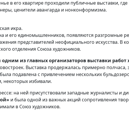
сенье в его квартире проходили публичные выставки, гд
онеры, ценители авангарда и нонконформизма.
ская икра.
ина и его единомышленников, появляются разгромные рец
ажения представителей неофициального искусства. В к
ского отделения Союза художников.
и одним из главных организаторов выставки рабо
новостроек. Выставка продержалась примерно полчаса, 
 была подавлена с привлечением нескольких бульдозер
, некоторых избивали.
ессе: на ней присутствовали западные журналисты и д
ной»
и была одной из важных акций сопротивления твор
нимали в Союз художников.