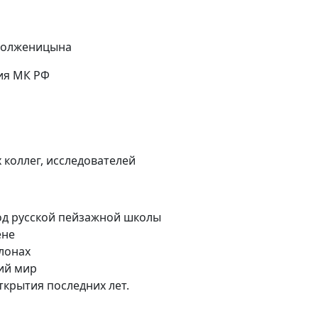
 Солженицына
ия МК РФ
коллег, исследователей
од русской пейзажной школы
ене
лонах
ий мир
ткрытия последних лет.