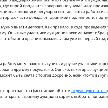
маешь о шедеврах живописи и их покупке — это аукционы
by’s, где порой продаются совершенно уникальные произ
кционах живописи регулярно выставляются работы изве
а торгах, часто обладают гарантией подлинности, подт
нужно внести депозит. Как правило, в ходе проведения
му. Опытные участники аукционов рекомендуют обращат
, чтобы они организовывались там уже не первый год,
 работу могут захотеть купить и другие участники торг
 продана другому покупателю. Однако, некоторые аукци
 может быть снята с торгов досрочно, если кто-то выку
нет-пространство (мы писали об этом
отдельную статью
ь открыть страницу аукциона картин, выбрать понравив