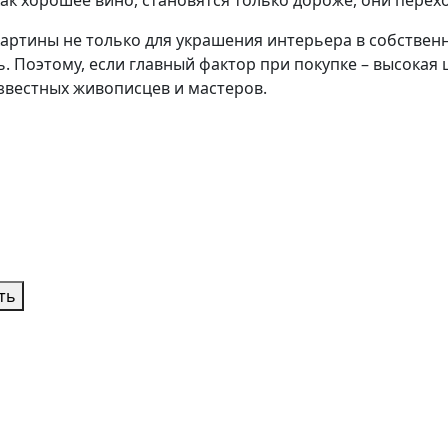
к хорошее вино, становятся только дороже, они перехо
ртины не только для украшения интерьера в собственном
 Поэтому, если главный фактор при покупке – высокая 
известных живописцев и мастеров.
ть