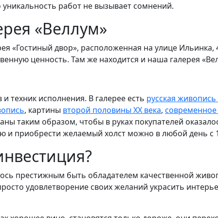
о уникальность работ не вызывает сомнений.
ерея «Веллум»
рея «Гостиный двор», расположенная на улице Ильинка, 
венную ценность. Там же находится и наша галерея «Ве
 и техник исполнения. В галерее есть
русская живопись 
вопись
, картины
второй половины XX века
,
современное 
аны таким образом, чтобы в руках покупателей оказал
ю и приобрести желаемый холст можно в любой день с 12
инвестиция?
лось престижным быть обладателем качественной живоп
просто удовлетворение своих желаний украсить интерь