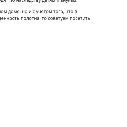
дят по наследству детям и внукам.
 доме, но и с учетом того, что в
ценность полотна, то советуем посетить