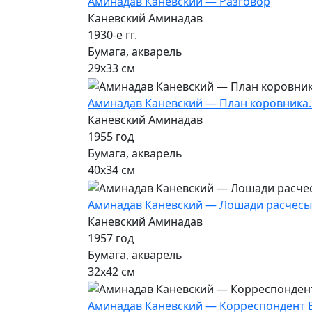
Аминадав Каневский — Разговор
Каневский Аминадав
1930-е гг.
Бумага, акварель
29х33 см
Аминадав Каневский — План коровника. 
Каневский Аминадав
1955 год
Бумага, акварель
40х34 см
Аминадав Каневский — Лошади расчесыв
Каневский Аминадав
1957 год
Бумага, акварель
32х42 см
Аминадав Каневский — Корреспондент Вер