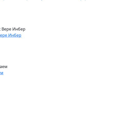
Вере Инбер
ем