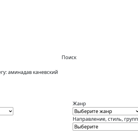
Поиск
егу: аминадав каневский
Жанр
Направление, стиль, груп