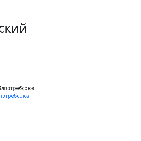
ский
лпотребсоюз