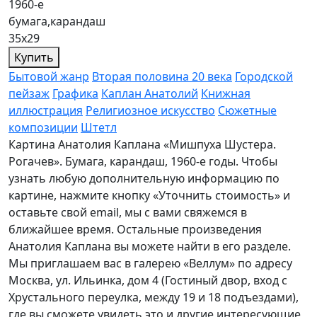
1960-е
бумага,карандаш
35х29
Купить
Бытовой жанр
Вторая половина 20 века
Городской
пейзаж
Графика
Каплан Анатолий
Книжная
иллюстрация
Религиозное искусство
Сюжетные
композиции
Штетл
Картина Анатолия Каплана «Мишпуха Шустера.
Рогачев». Бумага, карандаш, 1960-е годы. Чтобы
узнать любую дополнительную информацию по
картине, нажмите кнопку «Уточнить стоимость» и
оставьте свой email, мы с вами свяжемся в
ближайшее время. Остальные произведения
Анатолия Каплана вы можете найти в его разделе.
Мы приглашаем вас в галерею «Веллум» по адресу
Москва, ул. Ильинка, дом 4 (Гостиный двор, вход с
Хрустального переулка, между 19 и 18 подъездами),
где вы сможете увидеть это и другие интересующие