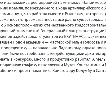
х» и занимались реставрацией памятников. Например, е
ению Кремля, поврежденного в ходе артиллерийского об
оминаниях, что работал вместе с Рыльским, которого це
ременности: преемственность все равно существовала, 
 об основоположниках отечественного градостроитель
арявший знаменитый Генеральный план реконструкции М
еменов задействовал студентов из ВХУТЕМАСа: фактичес
вящен Новой академии — мастерской Ильи Голосова и 
пропедевтику — параллельно Ладовскому, однако после
, они были востребованными действующими архитектор
вать в конкурсах, много и продуктивно работал. А Мел
м подлинную графику из коллекции Музея Константина 
абочих и проект памятника Христофору Колумбу в Сант