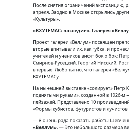
После снятия ограничений экспозицию, 
апреля. Заодно в Москве открылись друг
«Культуры».
«ВХУТЕМАС: наследие». Галерея «Веллу
Проект галереи «Веллум» посвящен препо
вторые впитывали их, как губка, и проне
учителей и учеников висят бок о бок: Пе
Смирнов-Русецкий, Георгий Нисский, Рост
впервые. Любопытно, что галерея «Веллу
ВХУТЕМАСу.
На нынешней выставке «солирует» Петр К
поднятыми руками», созданной в 1926-м 
пейзажей. Представлено 10 произведени
«Формы кубистов, футуристов и лучистов 
— Я очень рада показать работы Шевченк
«Веллум»
. — Это небольшого размера в