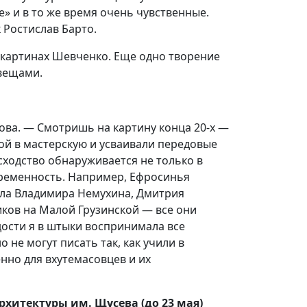
» и в то же время очень чувственные.
 Ростислав Барто.
 картинах Шевченко. Еще одно творение
 вещами.
ова. — Смотришь на картину конца 20-х —
кой в мастерскую и усваивали передовые
сходство обнаруживается не только в
овременность. Например, Ефросинья
ала Владимира Немухина, Дмитрия
иков на Малой Грузинской — все они
дости я в штыки воспринимала все
не могут писать так, как учили в
нно для вхутемасовцев и их
хитектуры им. Щусева (до 23 мая)