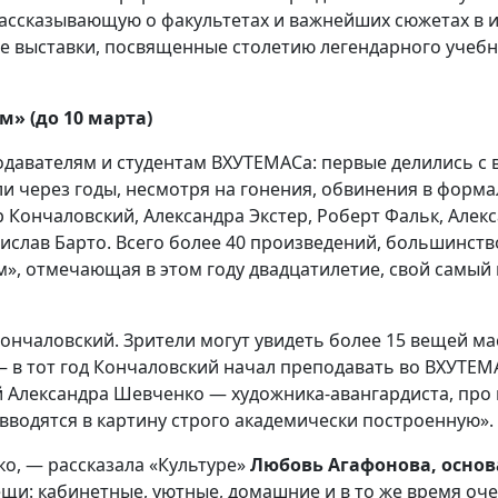
рассказывающую о факультетах и важнейших сюжетах в 
ие выставки, посвященные столетию легендарного учеб
м» (до 10 марта)
давателям и студентам ВХУТЕМАСа: первые делились с 
сли через годы, несмотря на гонения, обвинения в форм
тр Кончаловский, Александра Экстер, Роберт Фальк, Але
ислав Барто. Всего более 40 произведений, большинств
м», отмечающая в этом году двадцатилетие, свой самый
ончаловский. Зрители могут увидеть более 15 вещей ма
— в тот год Кончаловский начал преподавать во ВХУТЕМ
й Александра Шевченко — художника-авангардиста, про
вводятся в картину строго академически построенную».
о, — рассказала «Культуре»
Любовь Агафонова, основ
ещи: кабинетные, уютные, домашние и в то же время о