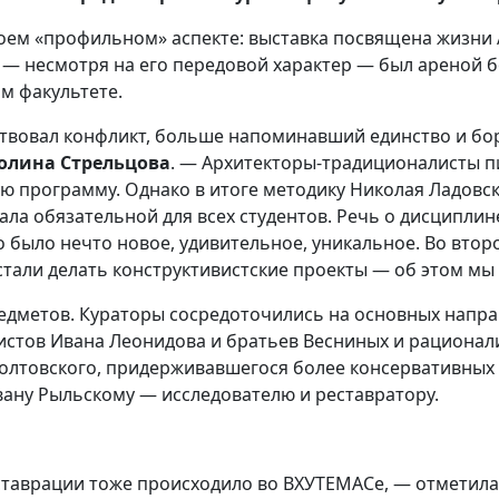
оем «профильном» аспекте: выставка посвящена жизни 
 — несмотря на его передовой характер — был ареной 
м факультете.
ствовал конфликт, больше напоминавший единство и бо
олина Стрельцова
. — Архитекторы-традиционалисты п
ю программу. Однако в итоге методику Николая Ладовс
ала обязательной для всех студентов. Речь о дисципли
 было нечто новое, удивительное, уникальное. Во втор
стали делать конструктивистские проекты — об этом мы 
редметов. Кураторы сосредоточились на основных напра
вистов Ивана Леонидова и братьев Весниных и рациона
Жолтовского, придерживавшегося более консервативных
вану Рыльскому — исследователю и реставратору.
таврации тоже происходило во ВХУТЕМАСе, — отметила