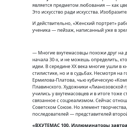
является предметом любования — как цвет
Это искусство ради искусства. Изобразит
И действительно, «Женский портрет» раб
ученика — пейзаж, написанный уже в зр
— Многие вхутемасовцы похожи друг на д
начала 30-х, и не можешь определить, кт
идеи. В середине XX века многие ушли в
стилистике, но и в судьбах. Несмотря на
Ермилова-Платова, чью кубическую «Ком
Плавинского. Художники «Лианозовской г
учились у вхутемасовцев и в итоге тоже 
связанное с соцреализмом. Сейчас отношу
Советском Союзе. Но элемент творчества,
последователей — представителей второй
«ВХУТЕМАС 100. Иллюминаторы завтраш