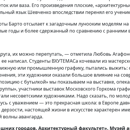
ок или ваза. Его произведения плоские, «архитектурные
ельный язык Шевченко впоследствии перенял его ученик
оты Барто отсылает к загадочным лунооким моделям на
елые годы и более сдержанный по сравнению с ранними
руга, их можно перепутать, — отметила Любовь Агафон
о ее написал. Студенты ВХУТЕМАСа кочевали из мастерс
 книжную или промышленную графику, пытались выжить: 
 гонения, эти художники оказали большое влияние на с
позицию с бутылкой» мы показываем на выставке, опек
руппы», участники выставок Московского Горкома граф
стали несоветскими художниками. Надо сказать, по моло
сь с уважением — это прекрасная школа: в Европе давно 
 дерзости, настоящей жизни в искусстве характерен име
 волны авангарда.
них городов. Архитектурный факультет». Музей ар