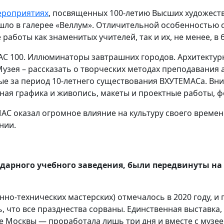
ероприятиях
, посвященных 100-летию Высших художеств
шло в галерее «Веллум». Отличительной особенностью с
аботы как знаменитых учителей, так и их, не менее, в
АС 100. Иллюминаторы завтрашних городов. Архитектур
Музея – рассказать о творческих методах преподавания 
ые за период 10-летнего существования ВХУТЕМАСа. Вн
рная графика и живопись, макеты и проектные работы, 
МАС оказал огромное влияние на культуру своего време
нии.
арного учебного заведения, были передвинуты на 
но-технических мастерских) отмечалось в 2020 году, и 
, что все празднества сорваны. Единственная выставка
е Москвы — проработала лишь три дня и вместе с музеем